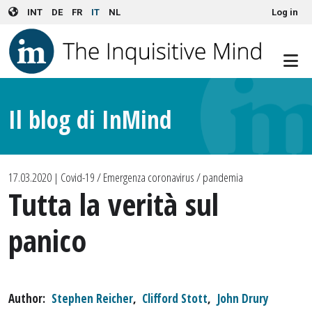
User account menu
Skip to main content
INT
DE
FR
IT
NL
Log in
Il blog di InMind
17.03.2020
| Covid-19 / Emergenza coronavirus / pandemia
Tutta la verità sul
panico
Author
Stephen Reicher
,
Clifford Stott
,
John Drury