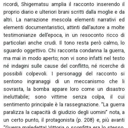
ricordi, Shigematsu amplia il racconto inserendo il
proprio diario e ulteriori brani scritti dalla moglie e da
altri. La narrazione mescola elementi narrativi ed
elementi documentaristici, attinti dall’autore a molte
testimonianze dell’epoca, in un resoconto ricco di
particolari anche crudi. Il tono resta però calmo, lo
sguardo oggettivo. Chi racconta condanna la guerra,
ma mai in modo aperto; non vi sono infatti nel testo
né indagini sulle cause del conflitto, né ricerche di
possibili colpevoli. I personaggi del racconto si
sentono ingranaggi di un meccanismo che li
sovrasta, la bomba appare loro come un disastro
ineluttabile; sono vittime senza colpa, il cui
sentimento principale è la rassegnazione. “La guerra
paralizza la capacità di giudizio degli uomini” nota, a
un certo punto, il protagonista (p. 208) e, più avanti
“Guerra maledetta! Vittoria o sconfitta era lo stesso.