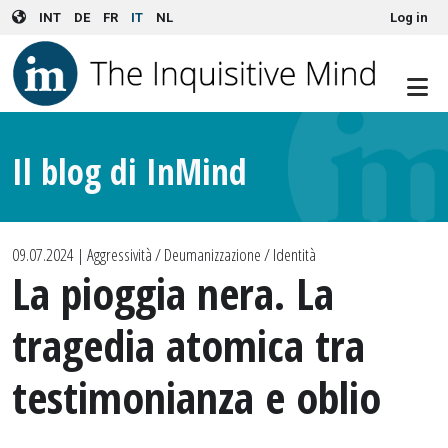
User account menu
Skip to main content
INT
DE
FR
IT
NL
Log in
Il blog di InMind
09.07.2024
| Aggressività / Deumanizzazione / Identità
La pioggia nera. La
tragedia atomica tra
testimonianza e oblio