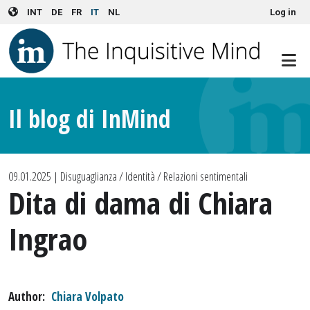
User account menu
Skip to main content
INT
DE
FR
IT
NL
Log in
Il blog di InMind
09.01.2025
| Disuguaglianza / Identità / Relazioni sentimentali
Dita di dama di Chiara
Ingrao
Author
Chiara Volpato