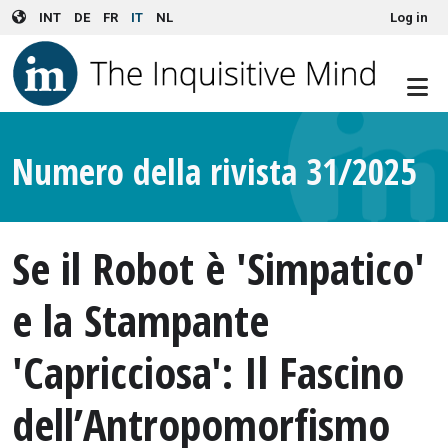
User account menu
Skip to main content
INT
DE
FR
IT
NL
Log in
Numero della rivista 31/2025
Se il Robot è 'Simpatico'
e la Stampante
'Capricciosa': Il Fascino
dell’Antropomorfismo