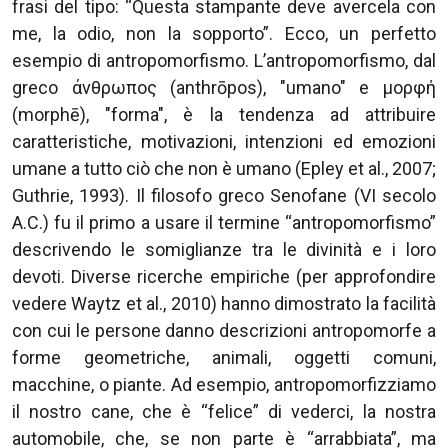
frasi del tipo: “Questa stampante deve avercela con
me, la odio, non la sopporto”. Ecco, un perfetto
esempio di antropomorfismo. L’antropomorfismo, dal
greco άνθρωπος (anthrōpos), "umano" e μορφή
(morphē), "forma", è la tendenza ad attribuire
caratteristiche, motivazioni, intenzioni ed emozioni
umane a tutto ciò che non è umano (Epley et al., 2007;
Guthrie, 1993). Il filosofo greco Senofane (VI secolo
A.C.) fu il primo a usare il termine “antropomorfismo”
descrivendo le somiglianze tra le divinità e i loro
devoti. Diverse ricerche empiriche (per approfondire
vedere Waytz et al., 2010) hanno dimostrato la facilità
con cui le persone danno descrizioni antropomorfe a
forme geometriche, animali, oggetti comuni,
macchine, o piante. Ad esempio, antropomorfizziamo
il nostro cane, che è “felice” di vederci, la nostra
automobile, che, se non parte è “arrabbiata”, ma