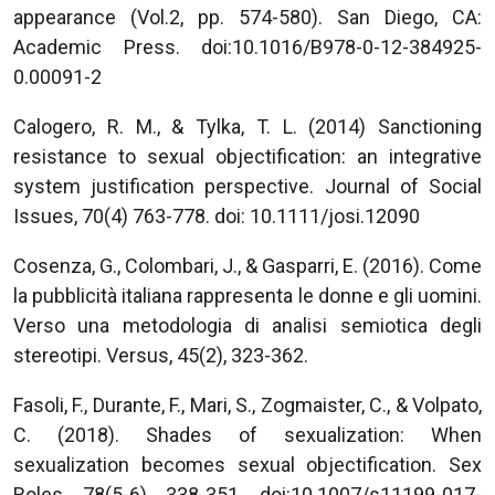
appearance (Vol.2, pp. 574-580). San Diego, CA:
Academic Press. doi:10.1016/B978-0-12-384925-
0.00091-2
Calogero, R. M., & Tylka, T. L. (2014) Sanctioning
resistance to sexual objectification: an integrative
system justification perspective. Journal of Social
Issues, 70(4) 763-778. doi: 10.1111/josi.12090
Cosenza, G., Colombari, J., & Gasparri, E. (2016). Come
la pubblicità italiana rappresenta le donne e gli uomini.
Verso una metodologia di analisi semiotica degli
stereotipi. Versus, 45(2), 323-362.
Fasoli, F., Durante, F., Mari, S., Zogmaister, C., & Volpato,
C. (2018). Shades of sexualization: When
sexualization becomes sexual objectification. Sex
Roles, 78(5-6), 338-351. doi:10.1007/s11199-017-