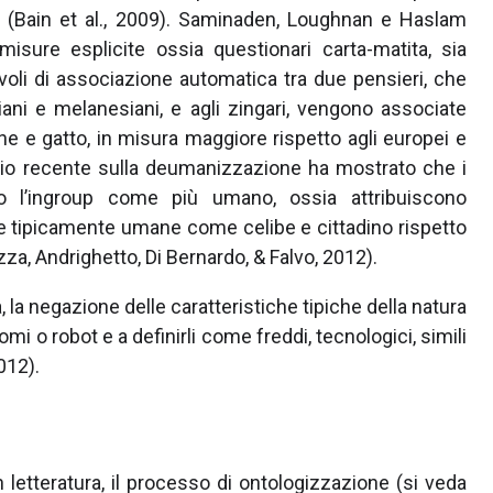
nti (Bain et al., 2009). Saminaden, Loughnan e Haslam
isure esplicite ossia questionari carta-matita, sia
oli di associazione automatica tra due pensieri, che
iani e melanesiani, e agli zingari, vengono associate
 e gatto, in misura maggiore rispetto agli europei e
udio recente sulla deumanizzazione ha mostrato che i
o l’ingroup come più umano, ossia attribuiscono
 tipicamente umane come celibe e cittadino rispetto
a, Andrighetto, Di Bernardo, & Falvo, 2012).
la negazione delle caratteristiche tipiche della natura
omi o robot e a definirli come freddi, tecnologici, simili
012).
letteratura, il processo di ontologizzazione (si veda