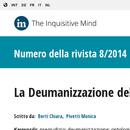
Skip to main content
INT
DE
FR
IT
NL
Numero della rivista 8/2014
La Deumanizzazione de
Scritto da
Berti Chiara
,
Pivetti Monica
Keywords
: pregiudizio; deumanizzazione; ontologi