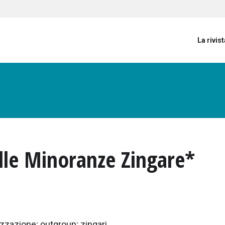
User account menu
La rivist
lle Minoranze Zingare*
zzazione; outgroup; zingari