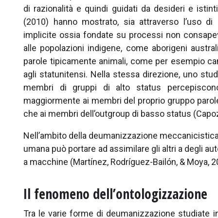
di razionalità e quindi guidati da desideri e isti
(2010) hanno mostrato, sia attraverso l’uso di m
implicite ossia fondate su processi non consapev
alle popolazioni indigene, come aborigeni austral
parole tipicamente animali, come per esempio cane
agli statunitensi. Nella stessa direzione, uno st
membri di gruppi di alto status percepiscon
maggiormente ai membri del proprio gruppo parole
che ai membri dell’outgroup di basso status (Capozz
Nell’ambito della deumanizzazione meccanicistica, 
umana può portare ad assimilare gli altri a degli aut
a macchine (Martínez, Rodríguez-Bailón, & Moya, 2
Il fenomeno dell’ontologizzazione
Tra le varie forme di deumanizzazione studiate in 