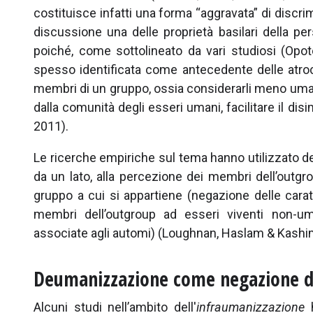
costituisce infatti una forma “aggravata” di discr
discussione una delle proprietà basilari della p
poiché, come sottolineato da vari studiosi (Opo
spesso identificata come antecedente delle atrocit
membri di un gruppo, ossia considerarli meno umani
dalla comunità degli esseri umani, facilitare il di
2011).
Le ricerche empiriche sul tema hanno utilizzato de
da un lato, alla percezione dei membri dell’out
gruppo a cui si appartiene (negazione delle caratt
membri dell’outgroup ad esseri viventi non-uma
associate agli automi) (Loughnan, Haslam & Kashi
Deumanizzazione come negazione de
Alcuni studi nell’ambito dell'
infraumanizzazione
h