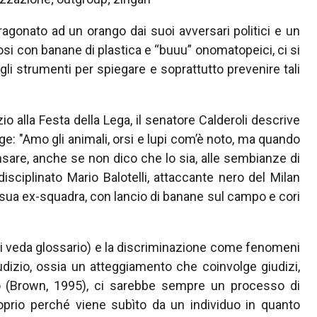
agonato ad un orango dai suoi avversari politici e un
fosi con banane di plastica e “buuu” onomatopeici, ci si
li strumenti per spiegare e soprattutto prevenire tali
zio alla Festa della Lega, il senatore Calderoli descrive
nge: "Amo gli animali, orsi e lupi com’è noto, ma quando
are, anche se non dico che lo sia, alle sembianze di
disciplinato Mario Balotelli, attaccante nero del Milan
, sua ex-squadra, con lancio di banane sul campo e cori
(si veda glossario) e la discriminazione come fenomeni
giudizio, ossia un atteggiamento che coinvolge giudizi,
uo (Brown, 1995), ci sarebbe sempre un processo di
roprio perché viene subìto da un individuo in quanto