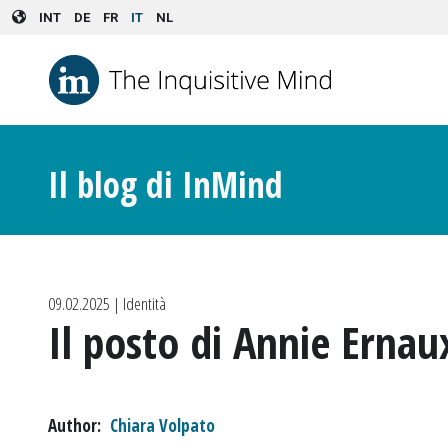
Skip to main content
INT
DE
FR
IT
NL
Il blog di InMind
09.02.2025
| Identità
Il posto di Annie Ernau
Author
Chiara Volpato