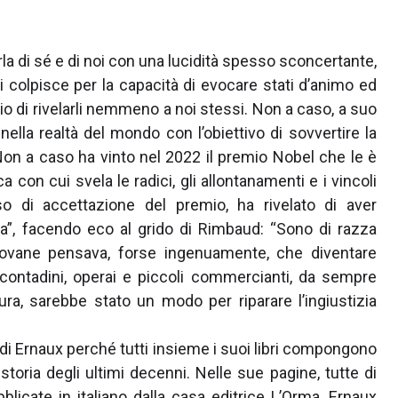
arla di sé e di noi con una lucidità spesso sconcertante,
 colpisce per la capacità di evocare stati d’animo ed
 di rivelarli nemmeno a noi stessi. Non a caso, a suo
ella realtà del mondo con l’obiettivo di sovvertire la
. Non a caso ha vinto nel 2022 il premio Nobel che le è
a con cui svela le radici, gli allontanamenti e i vincoli
so di accettazione del premio, ha rivelato di aver
a”, facendo eco al grido di Rimbaud: “Sono di razza
 giovane pensava, forse ingenuamente, che diventare
i contadini, operai e piccoli commercianti, da sempre
ra, sarebbe stato un modo per riparare l’ingiustizia
fia di Ernaux perché tutti insieme i suoi libri compongono
oria degli ultimi decenni. Nelle sue pagine, tutte di
licate in italiano dalla casa editrice L’Orma, Ernaux