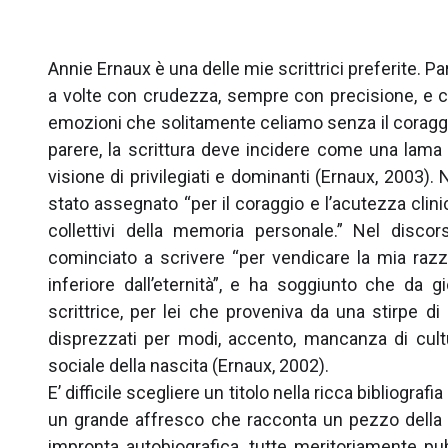
Annie Ernaux è una delle mie scrittrici preferite. P
a volte con crudezza, sempre con precisione, e ci
emozioni che solitamente celiamo senza il coraggio
parere, la scrittura deve incidere come una lama n
visione di privilegiati e dominanti (Ernaux, 2003)
stato assegnato “per il coraggio e l’acutezza clinic
collettivi della memoria personale.” Nel discor
cominciato a scrivere “per vendicare la mia razz
inferiore dall’eternità”, e ha soggiunto che da
scrittrice, per lei che proveniva da una stirpe d
disprezzati per modi, accento, mancanza di cultu
sociale della nascita (Ernaux, 2002).
E’ difficile scegliere un titolo nella ricca bibliogra
un grande affresco che racconta un pezzo della st
impronta autobiografica, tutte meritoriamente pubb