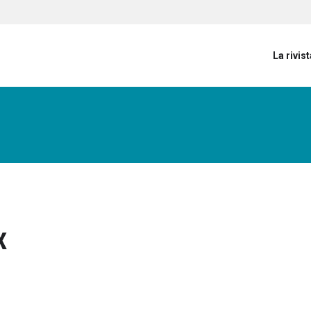
User account menu
La rivist
x