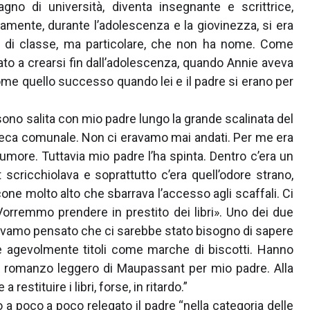
o di università, diventa insegnante e scrittrice,
vamente, durante l’adolescenza e la giovinezza, si era
za di classe, ma particolare, che non ha nome. Come
ato a crearsi fin dall’adolescenza, quando Annie aveva
me quello successo quando lei e il padre si erano per
ono salita con mio padre lungo la grande scalinata del
oteca comunale. Non ci eravamo mai andati. Per me era
rumore. Tuttavia mio padre l’ha spinta. Dentro c’era un
t scricchiolava e soprattutto c’era quell’odore strano,
one molto alto che sbarrava l’accesso agli scaffali. Ci
Vorremmo prendere in prestito dei libri». Uno dei due
vevamo pensato che ci sarebbe stato bisogno di sapere
re agevolmente titoli come marche di biscotti. Hanno
n romanzo leggero di Maupassant per mio padre. Alla
restituire i libri, forse, in ritardo.”
 a poco a poco relegato il padre “nella categoria delle