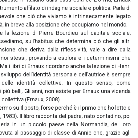
rumento affilato di indagine sociale e politica. Parla di
pevole che ciò che viviamo è intrinsecamente legato
età, in breve alla posizione che occupiamo nel mondo. I
la lezione di Pierre Bourdieu sul capitale sociale,
diamo, sull’habitus che determina ciò che gli altri
ione che deriva dalla riflessività, vale a dire dalla
i noi stessi, provando a esplorare i determinismi che
Ma i libri di Ernaux ricordano anche la lezione di Henri
o sviluppo dell’identità personale dell’autrice è sempre
 delle identità collettive. In questo senso, come
 più belli, Gli anni, non esiste per Ernaux una vicenda
collettiva (Ernaux, 2008).
ermo su Il posto, forse perché è il primo che ho letto e
1983). Il libro racconta del padre, nato contadino, poi
heria in un piccolo paese della Normandia, del loro
vuta al passaggio di classe di Annie che, grazie agli