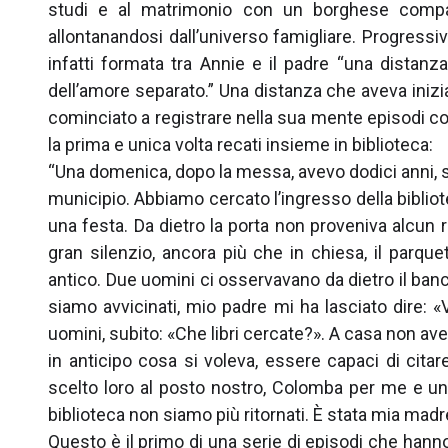
studi e al matrimonio con un borghese compagn
allontanandosi dall’universo famigliare. Progressi
infatti formata tra Annie e il padre “una distan
dell’amore separato.” Una distanza che aveva inizi
cominciato a registrare nella sua mente episodi co
la prima e unica volta recati insieme in biblioteca:
“Una domenica, dopo la messa, avevo dodici anni, s
municipio. Abbiamo cercato l’ingresso della bibli
una festa. Da dietro la porta non proveniva alcun 
gran silenzio, ancora più che in chiesa, il parque
antico. Due uomini ci osservavano da dietro il banc
siamo avvicinati, mio padre mi ha lasciato dire: «
uomini, subito: «Che libri cercate?». A casa non a
in anticipo cosa si voleva, essere capaci di cita
scelto loro al posto nostro, Colomba per me e u
biblioteca non siamo più ritornati. È stata mia madre a 
Questo è il primo di una serie di episodi che hanno