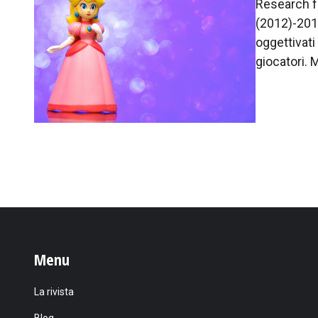
Research fu
(2012)-201
oggettivati
giocatori. 
Menu
La rivista