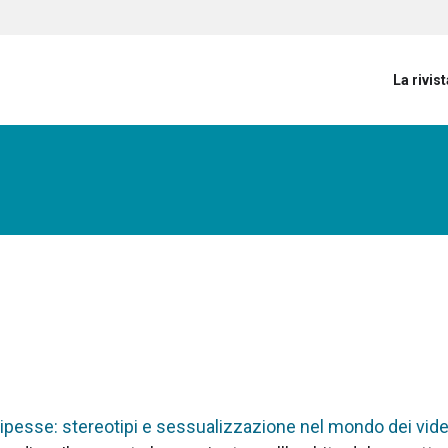
User account menu
La rivist
cipesse: stereotipi e sessualizzazione nel mondo dei vid