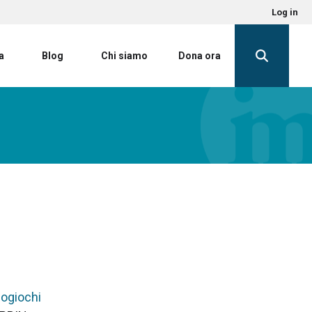
Log in
a
Blog
Chi siamo
Dona ora
eogiochi