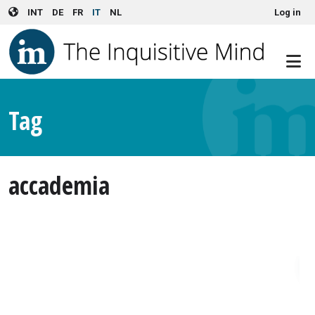
User account menu
Skip to main content
INT
DE
FR
IT
NL
Log in
Tag
accademia