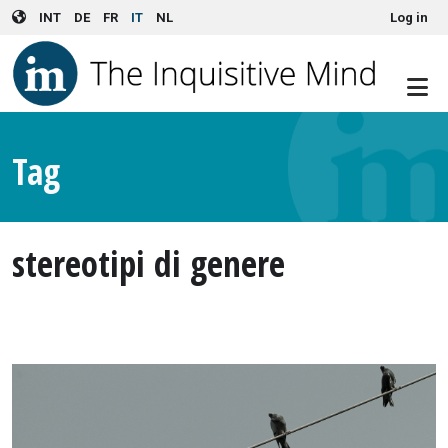
User account menu
Skip to main content
INT
DE
FR
IT
NL
Log in
Tag
stereotipi di genere