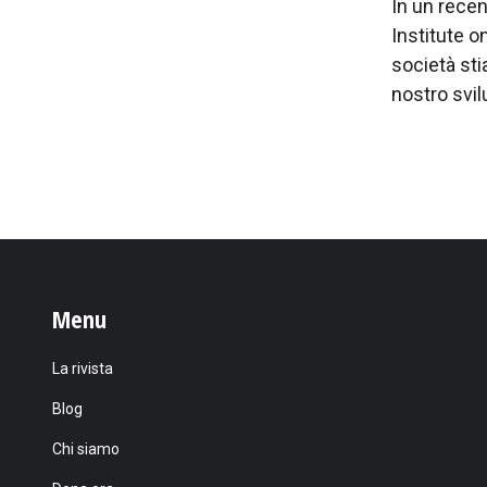
In un recen
Institute 
società sti
nostro svi
Menu
La rivista
Blog
Chi siamo