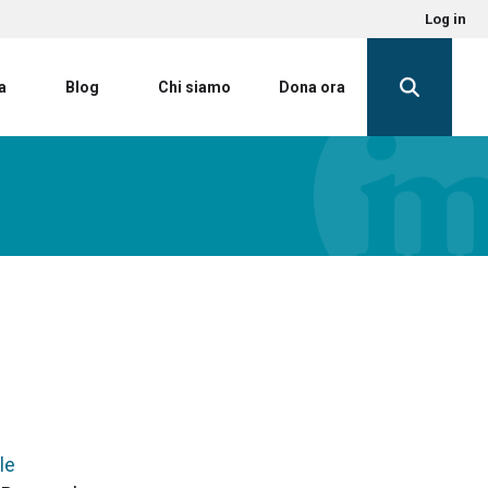
Log in
a
Blog
Chi siamo
Dona ora
le