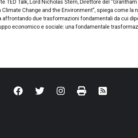
te TED Talk, Lord Nicholas Stern, Direttore del “Grantha
on Climate Change and the Environment”, spiega come la 
a affrontando due trasformazioni fondamentali da cui dip
luppo economico e sociale: una fondamentale trasforma