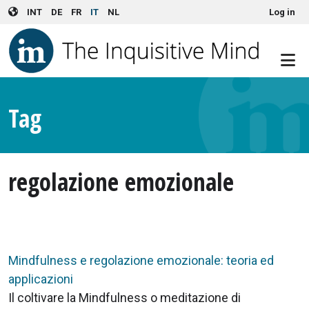
User account menu
Skip to main content
INT
DE
FR
IT
NL
Log in
Tag
regolazione emozionale
Mindfulness e regolazione emozionale: teoria ed
applicazioni
Il coltivare la Mindfulness o meditazione di