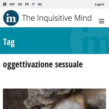
User account menu
Skip to main content
INT
DE
FR
IT
NL
Log in
Tag
oggettivazione sessuale