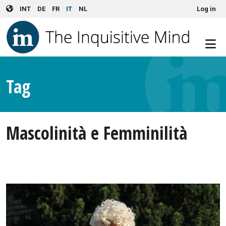
User account menu
Skip to main content
INT
DE
FR
IT
NL
Log in
Tag
Mascolinità e Femminilità