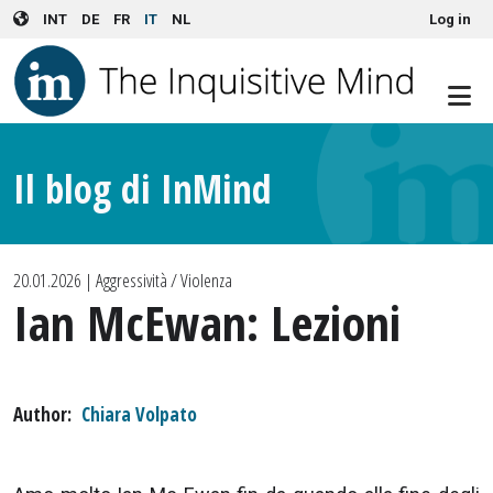
User account menu
Skip to main content
INT
DE
FR
IT
NL
Log in
Il blog di InMind
20.01.2026
| Aggressività / Violenza
Ian McEwan: Lezioni
Author
Chiara Volpato